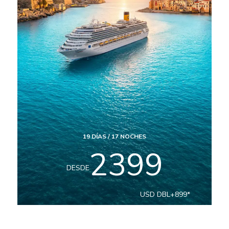
17
DÍAS /
14
NOCHES
1599
DESDE
USD
DBL
+
999
*