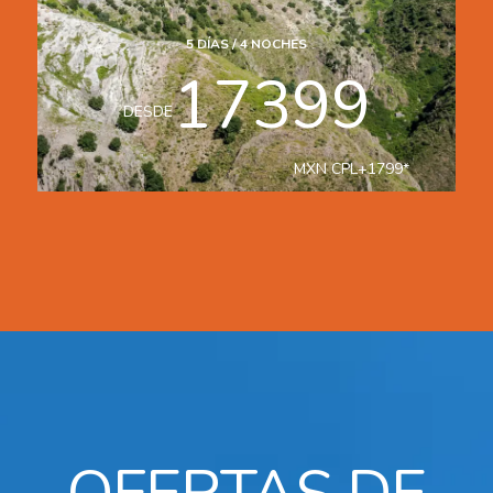
9
DÍAS /
7
NOCHES
999
DESDE
USD
CPL
+
599
*