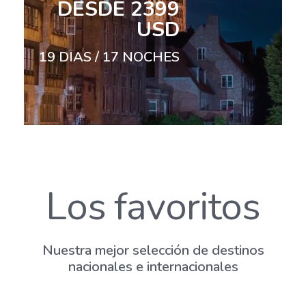
DESDE
1799
USD
18
DIAS /
16
NOCHES
1
Los favoritos
Nuestra mejor selección de destinos
nacionales e internacionales