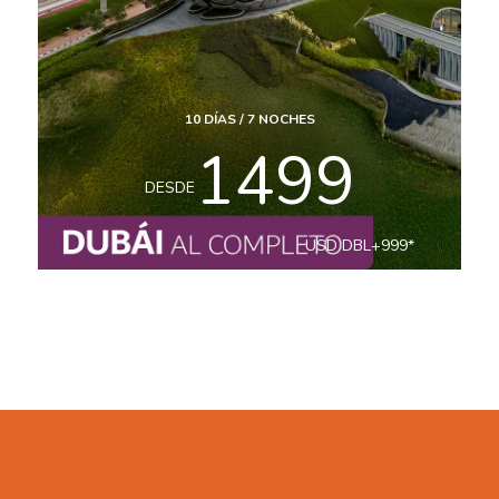
13
DÍAS /
10
NOCHES
699
DESDE
USD
DBL
+
999
*